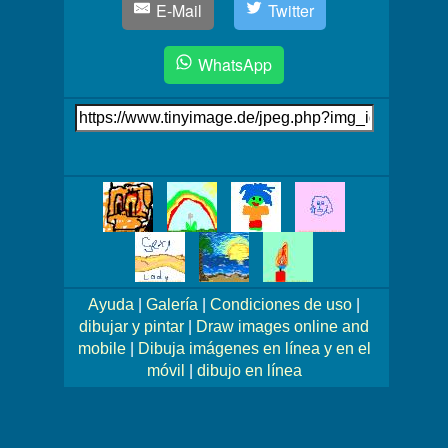
E-Mail
Twitter
WhatsApp
Link
auf's
Bild
Mehr
Bilder!
Ayuda
|
Galería
|
Condiciones de uso
|
dibujar y pintar
|
Draw images online and
mobile
|
Dibuja imágenes en línea y en el
móvil
|
dibujo en línea