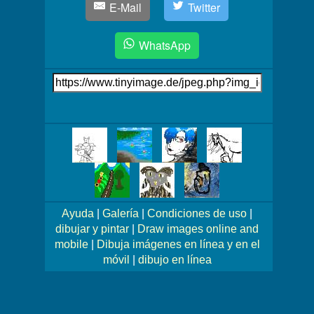
E-Mail
Twitter
WhatsApp
Link
auf's
Bild
Mehr
Bilder!
Ayuda
|
Galería
|
Condiciones de uso
|
dibujar y pintar
|
Draw images online and
mobile
|
Dibuja imágenes en línea y en el
móvil
|
dibujo en línea