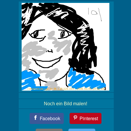
Noch ein Bild malen!
Teil
Facebook
Pinterest
Dein
Bild!