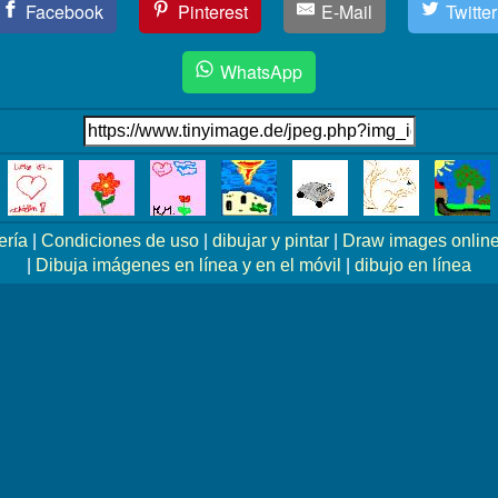
Facebook
Pinterest
E-Mail
Twitter
WhatsApp
ería
|
Condiciones de uso
|
dibujar y pintar
|
Draw images online
|
Dibuja imágenes en línea y en el móvil
|
dibujo en línea