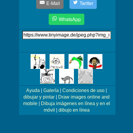
E-Mail
Twitter
WhatsApp
Link
auf's
Bild
Mehr
Bilder!
Ayuda
|
Galería
|
Condiciones de uso
|
dibujar y pintar
|
Draw images online and
mobile
|
Dibuja imágenes en línea y en el
móvil
|
dibujo en línea