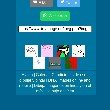
E-Mail
Twitter
WhatsApp
Link
auf's
Bild
Mehr
Bilder!
Ayuda
|
Galería
|
Condiciones de uso
|
dibujar y pintar
|
Draw images online and
mobile
|
Dibuja imágenes en línea y en el
móvil
|
dibujo en línea