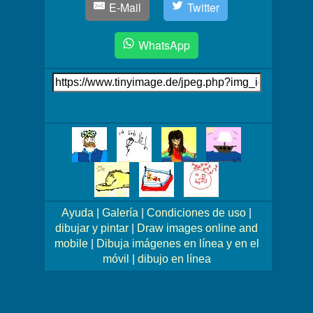
E-Mail
Twitter
WhatsApp
Link
auf's
Bild
Mehr
Bilder!
Ayuda
|
Galería
|
Condiciones de uso
|
dibujar y pintar
|
Draw images online and
mobile
|
Dibuja imágenes en línea y en el
móvil
|
dibujo en línea