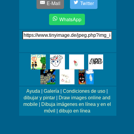
E-Mail
Twitter
WhatsApp
Link
auf's
Bild
Mehr
Bilder!
Ayuda
|
Galería
|
Condiciones de uso
|
dibujar y pintar
|
Draw images online and
mobile
|
Dibuja imágenes en línea y en el
móvil
|
dibujo en línea