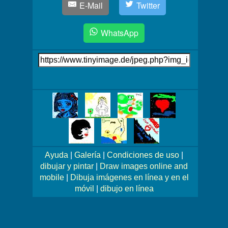
E-Mail
Twitter
WhatsApp
Link
auf's
Bild
Mehr
Bilder!
Ayuda
|
Galería
|
Condiciones de uso
|
dibujar y pintar
|
Draw images online and
mobile
|
Dibuja imágenes en línea y en el
móvil
|
dibujo en línea